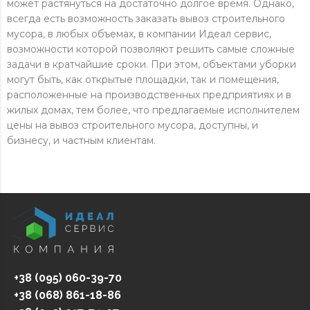
может растянуться на достаточно долгое время. Однако,
всегда есть возможность заказать вывоз строительного
мусора, в любых объемах, в компании Идеал сервис,
возможности которой позволяют решить самые сложные
задачи в кратчайшие сроки. При этом, объектами уборки
могут быть, как открытые площадки, так и помещения,
Позвоните нам
расположенные на производственных предприятиях и в
(095) 060-39-70
жилых домах, тем более, что предлагаемые исполнителем
цены на вывоз строительного мусора, доступны, и
(068) 861-18-86
бизнесу, и частным клиентам.
(093) 017-74-07
Мы в месенджерах
Введите свои данные
+38 (095) 060-39-70
и мы Вам перезвоним
+38 (068) 861-18-86