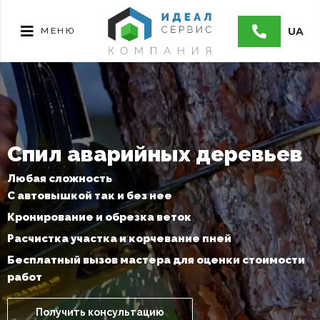
UA
МЕНЮ
Спил аварийных деревьев
Любая сложность
С автовышкой так и без нее
Кронирование и обрезка веток
Расчистка участка и корчевание пней
Бесплатный вызов мастера для оценки стоимости
работ
Получить консультацию