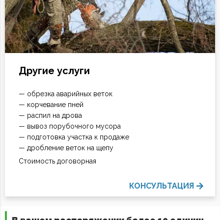
Другие услуги
— обрезка аварийных веток
— корчевание пней
— распил на дрова
— вывоз порубочного мусора
Позвоните нам
— подготовка участка к продаже
— дробление веток на щепу
(095) 060-39-70
Стоимость договорная
(068) 861-18-86
(093) 017-74-07
КОНСУЛЬТАЦИЯ
Мы в месенджерах