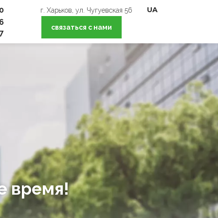
0
UA
г. Харьков, ул. Чугуевская 56
6
связаться с нами
7
е время!