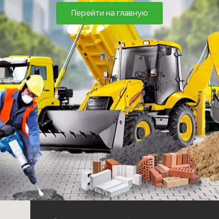
Перейти на главную
(068) 861-18-86
(093) 017-74-07
Мы в месенджерах
Введите свои данные
и мы Вам перезвоним
ОТПРАВИТЬ